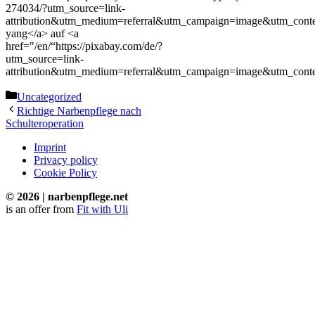
274034/?utm_source=link-
attribution&utm_medium=referral&utm_campaign=image&utm_cont
yang</a> auf <a
href="/en/“https://pixabay.com/de/?
utm_source=link-
attribution&utm_medium=referral&utm_campaign=image&utm_cont
Categories
Uncategorized
Richtige Narbenpflege nach
Schulteroperation
Imprint
Privacy policy
Cookie Policy
© 2026 | narbenpflege.net
is an offer from
Fit with Uli