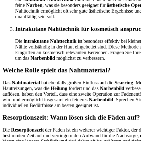
feine
Narben
, was sie besonders geeignet für
ästhetische Ope
Nahttechnik ermöglicht oft sehr gute ästhetische Ergebnisse un
unauffällig sein soll.
Intrakutane Nahttechnik für kosmetisch anspruch
Die
intrakutane Nahttechnik
ist besonders effektiv bei klein
Nähte vollständig in der Haut eingebettet sind. Diese Methode 
Eingriffen an kosmetisch relevanten Bereichen. Fragen Sie Ihren
um das
Narbenbild
möglichst zu verbessern.
Welche Rolle spielt das Nahtmaterial?
Das
Nahtmaterial
hat ebenfalls großen Einfluss auf die
Scarring
. M
Hautreizungen, was die
Heilung
fördert und das
Narbenbild
verbess
auflösen, haben den Vorteil, dass eine zweite Operation zur Fadenentf
wird und ermöglicht insgesamt ein feineres
Narbenbild
. Sprechen Si
individuellen Bedürfnisse am besten geeignet ist.
Resorptionszeit: Wann lösen sich die Fäden auf?
Die
Resorptionszeit
der Fäden ist ein weiterer wichtiger Faktor, der 
bestimmten Zeit auf und verringern den Aufwand für die Nachsorge,