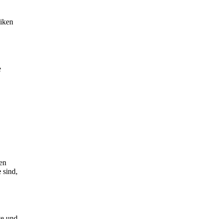
niken
e
ren
e
sind,
te und