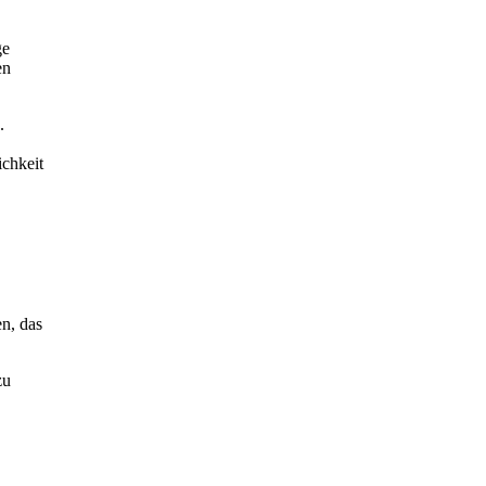
ge
en
.
ichkeit
n, das
zu