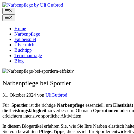
Zum
Inhalt
Menü
springen
Menü
Home
Narbenpflege
Fallbeispiel
Über mich
Buchtipp
Terminanfrage
Blog
Narbenpflege bei Sportler
31. Oktober 2024
von
UliGutbrod
Für
Sportler
ist die richtige
Narbenpflege
essenziell, um
Elastizität
die
Leistungsfähigkeit
zu verbessern. Ob nach
Operationen
oder d
erleichtern intensive sportliche Aktivitäten.
In diesem Blogartikel erfahren Sie, wie Sie Ihre Narben elastisch halt
Sie von bewährten
Pflege-Tipps
, die speziell für Sportler entwicke