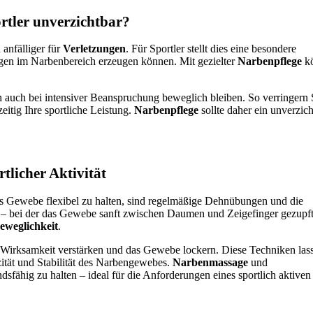
rtler unverzichtbar?
 anfälliger für
Verletzungen
. Für Sportler stellt dies eine besondere
en im Narbenbereich erzeugen können. Mit gezielter
Narbenpflege
k
n auch bei intensiver Beanspruchung beweglich bleiben. So verringern 
itig Ihre sportliche Leistung.
Narbenpflege
sollte daher ein unverzich
tlicher Aktivität
s Gewebe flexibel zu halten, sind regelmäßige Dehnübungen und die
– bei der das Gewebe sanft zwischen Daumen und Zeigefinger gezupft
eweglichkeit
.
irksamkeit verstärken und das Gewebe lockern. Diese Techniken las
izität und Stabilität des Narbengewebes.
Narbenmassage
und
fähig zu halten – ideal für die Anforderungen eines sportlich aktiven