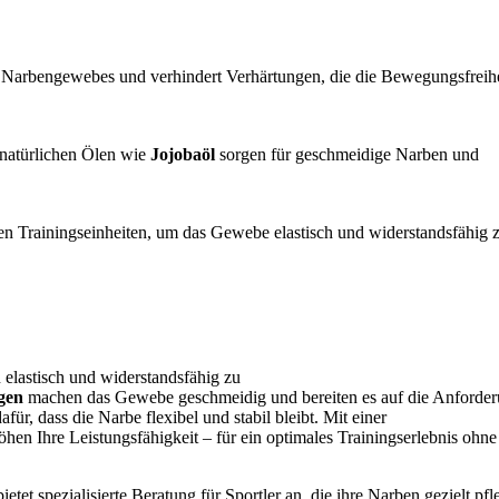
Narbengewebes und verhindert Verhärtungen, die die Bewegungsfreihe
natürlichen Ölen wie
Jojobaöl
sorgen für geschmeidige Narben und
ven Trainingseinheiten, um das Gewebe elastisch und widerstandsfähig 
n elastisch und widerstandsfähig zu
gen
machen das Gewebe geschmeidig und bereiten es auf die Anforde
ür, dass die Narbe flexibel und stabil bleibt. Mit einer
hen Ihre Leistungsfähigkeit – für ein optimales Trainingserlebnis ohne
bietet spezialisierte Beratung für Sportler an, die ihre Narben gezielt pf