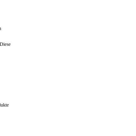
n
 Diese
dukte