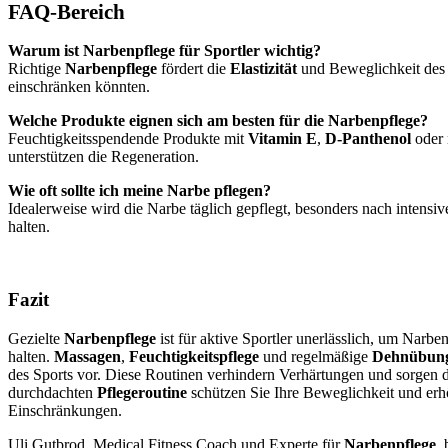
FAQ-Bereich
Warum ist Narbenpflege für Sportler wichtig?
Richtige
Narbenpflege
fördert die
Elastizität
und Beweglichkeit des 
einschränken könnten.
Welche Produkte eignen sich am besten für die Narbenpflege?
Feuchtigkeitsspendende Produkte mit
Vitamin E
,
D-Panthenol
oder 
unterstützen die Regeneration.
Wie oft sollte ich meine Narbe pflegen?
Idealerweise wird die Narbe täglich gepflegt, besonders nach intensi
halten.
Fazit
Gezielte
Narbenpflege
ist für aktive Sportler unerlässlich, um Narbe
halten.
Massagen
,
Feuchtigkeitspflege
und regelmäßige
Dehnübun
des Sports vor. Diese Routinen verhindern Verhärtungen und sorgen daf
durchdachten
Pflegeroutine
schützen Sie Ihre Beweglichkeit und erhö
Einschränkungen.
Uli Gutbrod, Medical Fitness Coach und Experte für
Narbenpflege
, 