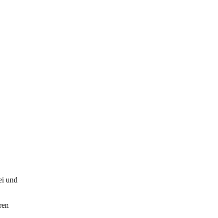
i und
ren