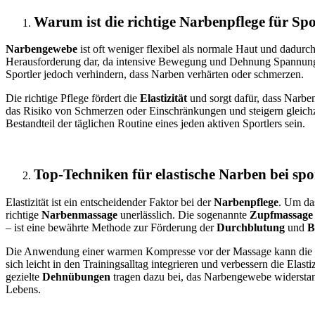
Warum ist die richtige Narbenpflege für Spo
Narbengewebe
ist oft weniger flexibel als normale Haut und dadurch
Herausforderung dar, da intensive Bewegung und Dehnung Spannung
Sportler jedoch verhindern, dass Narben verhärten oder schmerzen.
Die richtige Pflege fördert die
Elastizität
und sorgt dafür, dass Narbe
das Risiko von Schmerzen oder Einschränkungen und steigern gleichze
Bestandteil der täglichen Routine eines jeden aktiven Sportlers sein.
Top-Techniken für elastische Narben bei spor
Elastizität ist ein entscheidender Faktor bei der
Narbenpflege
. Um da
richtige
Narbenmassage
unerlässlich. Die sogenannte
Zupfmassage
– ist eine bewährte Methode zur Förderung der
Durchblutung
und
B
Die Anwendung einer warmen Kompresse vor der Massage kann die W
sich leicht in den Trainingsalltag integrieren und verbessern die Elast
gezielte
Dehnübungen
tragen dazu bei, das Narbengewebe widerstands
Lebens.