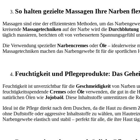
So halten gezielte Massagen Ihre Narben fle
Massagen sind eine der effizientesten Methoden, um das Narbengewebe
kreisende
Massagetechniken
auf der Narbe wird die
Durchblutung
täglich massieren, berichten oft von verbessertem Spannungsgefühl 
Die Verwendung spezieller
Narbencremes
oder
Öle
– idealerweise 
Massagetechniken machen das Narbengewebe fit für die sportlichen He
Feuchtigkeit und Pflegeprodukte: Das Gehe
Feuchtigkeit ist unverzichtbar für die
Geschmeidigkeit
von Narben und
feuchtigkeitsspendende
Cremes
oder
Öle
verwenden, die gut in die H
natürlichen Ölen wie
Jojobaöl
. Diese Inhaltsstoffe unterstützen di
Ideal ist die Pflege direkt nach dem Duschen, da die Haut zu diesem 
ohne Duftstoffe oder aggressive Inhaltsstoffe zu wählen, um Hautrei
Narbengewebe elastisch und stabil – perfekt für alle, die ihre Haut tä