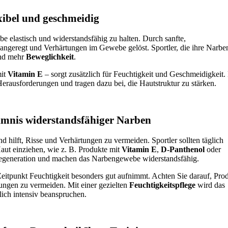
xibel und geschmeidig
 elastisch und widerstandsfähig zu halten. Durch sanfte,
angeregt und Verhärtungen im Gewebe gelöst. Sportler, die ihre Narbe
und mehr
Beweglichkeit
.
mit
Vitamin E
– sorgt zusätzlich für Feuchtigkeit und Geschmeidigkeit.
rausforderungen und tragen dazu bei, die Hautstruktur zu stärken.
imnis widerstandsfähiger Narben
 hilft, Risse und Verhärtungen zu vermeiden. Sportler sollten täglich
aut einziehen, wie z. B. Produkte mit
Vitamin E
,
D-Panthenol
oder
e Regeneration und machen das Narbengewebe widerstandsfähig.
Zeitpunkt Feuchtigkeit besonders gut aufnimmt. Achten Sie darauf, Pro
zungen zu vermeiden. Mit einer gezielten
Feuchtigkeitspflege
wird das
glich intensiv beanspruchen.