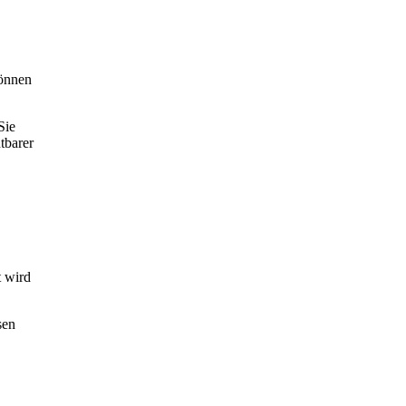
önnen
Sie
tbarer
 wird
sen