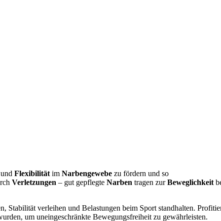
und
Flexibilität
im
Narbengewebe
zu fördern und so
urch
Verletzungen
– gut gepflegte
Narben
tragen zur
Beweglichkeit
be
en, Stabilität verleihen und Belastungen beim Sport standhalten. Profitie
lt wurden, um uneingeschränkte Bewegungsfreiheit zu gewährleisten.