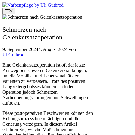
Zum
Inhalt
Menü
springen
Schmerzen nach
Gelenkersatzoperation
9. September 2024
4. August 2024
von
UliGutbrod
Eine Gelenkersatzoperation ist oft der letzte
Ausweg bei schweren Gelenkerkrankungen,
um die Mobilität und Lebensqualität der
Patienten zu verbessern. Trotz des positiven
Langzeitergebnisses können nach der
Operation jedoch Schmerzen,
Narbenheilungsstörungen und Schwellungen
auftreten.
Diese postoperativen Beschwerden können den
Heilungsprozess beeinträchtigen und die
Genesung verzögern. In diesem Artikel
erfahren Sie, welche Maßnahmen und
Strategien helfen, diese Probleme effektiv zu